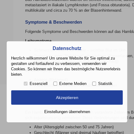
metastasiert in iliakale Lymphknoten (und Fossa obturatoria).
multilokulär und circa zu 70 % an der Blasenhinterwand.
Symptome & Beschwerden
Folgende Symptome und Beschwerden können auf das Harnbla
Leitsymptome
Datenschutz
Schmerzlose Makrohämaturie – sichtbar Blut im Urin
Symptome einer "Reizblase" wie häufiges Wasserlassen
Herzlich willkommen! Um unsere Website für Sie optimal zu
Wasserlassen), Pollakisurie (häufiger Harndrang)
gestalten und fortlaufend zu verbessern, verwenden wir
Cookies. So können wir Ihnen das bestmögliche Nutzererlebnis
Spätere Symptome
bieten.
Anämie (Blutarmut)
Essenziell
Externe Medien
Statistik
Flankenschmerzen durch Harnabflussstörungen
Gewichtsverlust
Akzeptieren
Ursachen
Einstellungen übernehmen
Ein Harnblasenkarzinom entsteht durch veränderte Zellen im B
sich expansionsartig vermehren. Diese Veränderungen sind dur
Alter (Altersgipfel zwischen 50 und 75 Jahren)
Geschlecht (Männer sind dreimal häufiger betroffen)