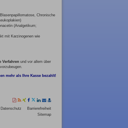
, Blasenpapillomatose, Chronische
Leukoplakien)
nacetin (Analgetikum;
akt mit Karzinogenen wie
e Verfahren
und vor allem über
 vorzubeugen.
en mehr als Ihre Kasse bezahlt!
Diese
RSS-
Auf
Auf
Auf
Auf
Per
vCard
Seite
Feed
Xing
Facebook
Twitter
LinkedIn
Mail
speichern
Datenschutz
Barrierefreiheit
als
mitteilen
teilen
teilen
teilen
empfehlen
Sitemap
PDF
drucken