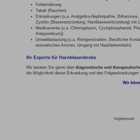
Fehlernährung
Tabak (Rauchen)
Erkrankungen (u.a. Analgetika-Nephropathie, Bilharziose
Zystitis (Blasenentzündung; Harnblasenentzündung) mit 
Medikamente (u.a. Chlornaphazin, Cyclophosphamid, Phe
Antipyretikum))
Umweltbelastung (u.a. Röntgenstrahlen, Beruflicher Kont
aromatischen Aminen, Umgang mit Haarfärbemitteln)
Ihr Experte für Harnblasenkrebs
Wir beraten Sie gerne über
diagnostische und therapeutisch
die Möglichkeit dieser Erkrankung und den Folgeerkrankungen
Wir könn
Impressum