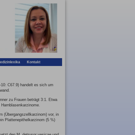
edizinlexika
Kontakt
10: C67.9) handelt es sich um
nwand.
änner zu Frauen beträgt 3:1. Etwa
d Harnblasenkarzinome.
om (Übergangszellkarzinom) vor, in
in Plattenepithelkarzinom (5 %)
hsetzt den M. detrusor vesicae und