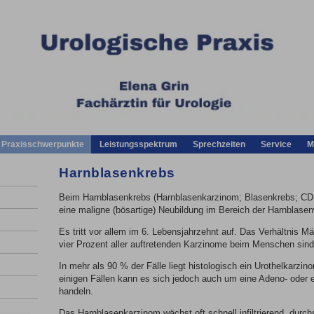
Praxisschwerpunkte
Leistungsspektrum
Sprechzeiten
Service
M
Harnblasenkrebs
Beim Harnblasenkrebs (Harnblasenkarzinom; Blasenkrebs; CD-
eine maligne (bösartige) Neubildung im Bereich der Harnblase
Es tritt vor allem im 6. Lebensjahrzehnt auf. Das Verhältnis M
vier Prozent aller auftretenden Karzinome beim Menschen sin
In mehr als 90 % der Fälle liegt histologisch ein Urothelkarzin
einigen Fällen kann es sich jedoch auch um eine Adeno- oder e
handeln.
Das Harnblasenkarzinom wächst oft schnell infiltrierend, durc