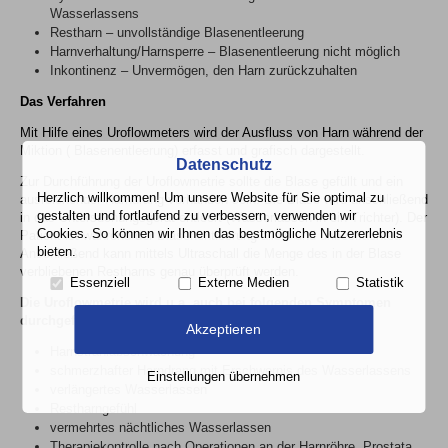
Wasserlassens
Restharn – unvollständige Blasenentleerung
Harnverhaltung/Harnsperre – Blasenentleerung nicht möglich
Inkontinenz – Unvermögen, den Harn zurückzuhalten
Das Verfahren
Mit Hilfe eines Uroflowmeters wird der Ausfluss von Harn während der
Miktion ( Blasenentleerung) erfasst und grafisch dargestellt.
Datenschutz
Zur Durchführung der Uroflowmetrie sollte die Blase gefüllt und ein
Herzlich willkommen! Um unsere Website für Sie optimal zu
ausreichender Harndrang vorhanden sein. Die Blase wird anschließend
gestalten und fortlaufend zu verbessern, verwenden wir
in das Untersuchungsgerät entleert (Wasserlassen in ein Trichter). Der
Cookies. So können wir Ihnen das bestmögliche Nutzererlebnis
Patient ist während der Blasenentleerung allein und unbeobachtet.
bieten.
Anschließend kann mittels Ultraschall die Menge des in der Blase
verbliebenen Restharns genau überprüft werden.
Essenziell
Externe Medien
Statistik
Die Uroflowmetrie wird u.a. auch bei folgenden Symptomen
durchgeführt
:
Akzeptieren
Harnstrahlabschwächung
schmerzhafter Harndrang mit Erschwernis des Wasserlassens
Einstellungen übernehmen
verlängertes Wasserlassen
Restharngefühl
vermehrtes nächtliches Wasserlassen
Therapiekontrolle nach Operationen an der Harnröhre, Prostata