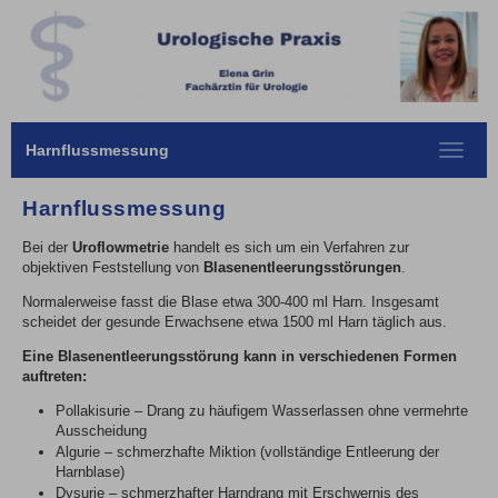
Harnflussmessung
Toggle
navigat
Harnflussmessung
Bei der
Uroflowmetrie
handelt es sich um ein Verfahren zur
objektiven Feststellung von
Blasenentleerungsstörungen
.
Normalerweise fasst die Blase etwa 300-400 ml Harn. Insgesamt
scheidet der gesunde Erwachsene etwa 1500 ml Harn täglich aus.
Eine Blasenentleerungsstörung kann in verschiedenen Formen
auftreten:
Pollakisurie – Drang zu häufigem Wasserlassen ohne vermehrte
Ausscheidung
Algurie – schmerzhafte Miktion (vollständige Entleerung der
Harnblase)
Dysurie – schmerzhafter Harndrang mit Erschwernis des