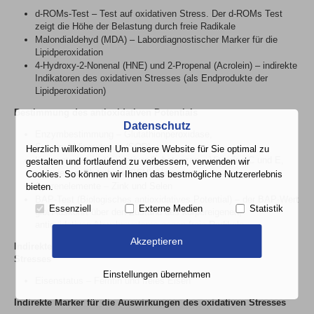
d-ROMs-Test – Test auf oxidativen Stress. Der d-ROMs Test
zeigt die Höhe der Belastung durch freie Radikale
Malondialdehyd (MDA) – Labordiagnostischer Marker für die
Lipidperoxidation
4-Hydroxy-2-Nonenal (HNE) und 2-Propenal (Acrolein) – indirekte
Indikatoren des oxidativen Stresses (als Endprodukte der
Lipidperoxidation)
Bestimmung des antioxidativen Potentials
Datenschutz
Enzymbestimmung – Glutathionperoxidase,
Superoxiddismutasen (SOD) u.a.
Herzlich willkommen! Um unsere Website für Sie optimal zu
Konzentration antioxidativer Substanzen – Vitamine C und E,
gestalten und fortlaufend zu verbessern, verwenden wir
reduziertes Glutathion (GFH), Harnsäure
Cookies. So können wir Ihnen das bestmögliche Nutzererlebnis
Spurenelemente – Zink und Selen
bieten.
BAP-Test (Biologisches antioxidatives Potential) – der BAP-Wert
Essenziell
Externe Medien
Statistik
gibt Auskunft über den Zustand des körpereigenen,
antioxidativen Abwehrsystems gegen freie Radikale
Akzeptieren
Indirekte Marker für das Risiko eines erhöhten oxidativen
Stresses
Einstellungen übernehmen
Eisenstatus – Ferritin und freies Eisen
Indirekte Marker für die Auswirkungen des oxidativen Stresses