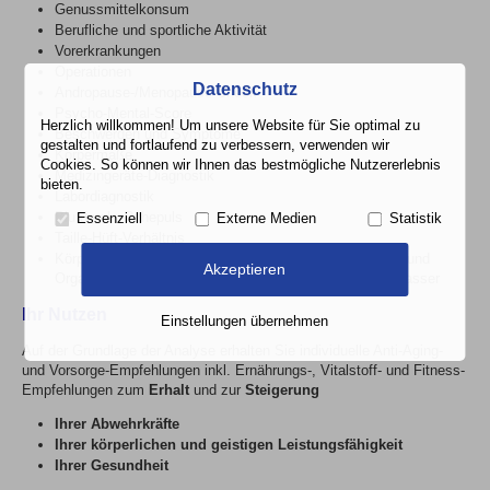
Genussmittelkonsum
Berufliche und sportliche Aktivität
Vorerkrankungen
Operationen
Datenschutz
Andropause-/Menopause-Check
Psycho-Mental-Score
Herzlich willkommen! Um unsere Website für Sie optimal zu
Beschwerden und Symptome
gestalten und fortlaufend zu verbessern, verwenden wir
Körpermaße
Cookies. So können wir Ihnen das bestmögliche Nutzererlebnis
Medizingeräte-Diagnostik
bieten.
Labordiagnostik
Blutdruck, Ruhepuls
Essenziell
Externe Medien
Statistik
Taille-Hüft-Verhältnis
Körperzusammensetzung – Körperfettgewicht, Muskel- und
Akzeptieren
Organmasse, Blut- und Gewebeflüssigkeit und Körperwasser
Ihr Nutzen
Einstellungen übernehmen
Auf der Grundlage der Analyse erhalten Sie individuelle Anti-Aging-
und Vorsorge-Empfehlungen inkl. Ernährungs-, Vitalstoff- und Fitness-
Empfehlungen zum
Erhalt
und zur
Steigerung
Ihrer Abwehrkräfte
Ihrer körperlichen und geistigen Leistungsfähigkeit
Ihrer Gesundheit